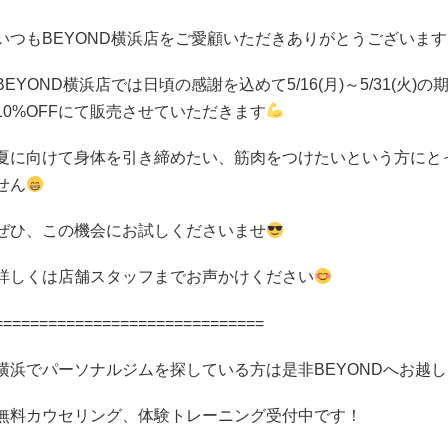
いつも
BEYOND
横浜店をご愛顧いただきありがとうございます
BEYOND
横浜店では日頃の感謝を込めて
5/16
(月)～
5/31
(火)の
10%OFF
にて販売させていただきます
夏に向けて身体を引き締めたい、筋肉をつけたいという方にと
せん
ぜひ、この機会にお試しくださいませ
詳しくは店舗スタッフまでお声かけください
==============================
横浜でパーソナルジムを探している方は是非
BEYOND
へお越し
無料カウセリング、体験トレーニング受付中です！