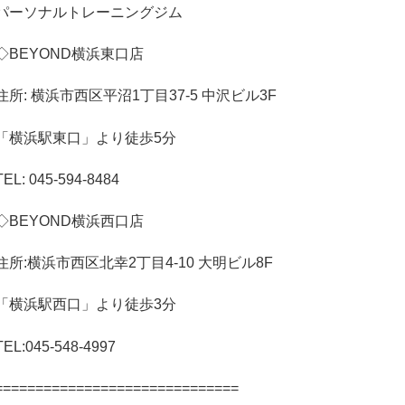
パーソナルトレーニングジム
◇
BEYOND
横浜東口店
住所
:
横浜市西区平沼
1
丁目
37-5
中沢ビル
3F
「横浜駅東口」より徒歩
5
分
TEL: 045-594-8484
◇
BEYOND
横浜西口店
住所
:
横浜市西区北幸
2
丁目
4-10
大明ビル
8F
「横浜駅西口」より徒歩
3
分
TEL:045-548-4997
==============================