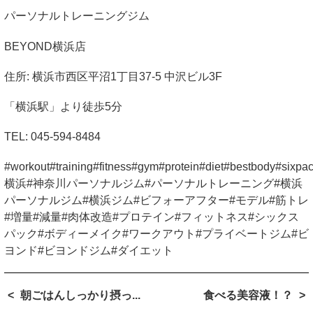
パーソナルトレーニングジム
BEYOND
横浜店
住所
:
横浜市西区平沼
1
丁目
37-5
中沢ビル
3F
「横浜駅」より徒歩
5
分
TEL: 045-594-8484
#workout
#training
#fitness
#gym
#protein
#diet
#bestbody
#sixpa
横浜
#
神奈川パーソナルジム
#
パーソナルトレーニング
#
横浜
パーソナルジム
#
横浜ジム
#
ビフォーアフター
#
モデル
#
筋トレ
#
増量
#
減量
#
肉体改造
#
プロテイン
#
フィットネス
#
シックス
パック
#
ボディーメイク
#
ワークアウト
#
プライベートジム
#
ビ
ヨンド
#
ビヨンドジム
#
ダイエット
朝ごはんしっかり摂っ...
食べる美容液！？