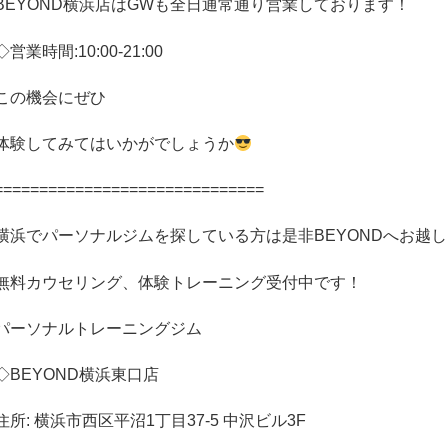
BEYOND
横浜店は
GW
も全日通常通り営業しております！
◇
営業時間
:10:00-21:00
この機会にぜひ
体験してみてはいかがでしょうか
==============================
横浜でパーソナルジムを探している方は是非
BEYOND
へお越し
無料カウセリング、体験トレーニング受付中です！
パーソナルトレーニングジム
◇
BEYOND
横浜東口店
住所
:
横浜市西区平沼
1
丁目
37-5
中沢ビル
3F