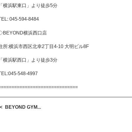
「横浜駅東口」より徒歩
5
分
TEL: 045-594-8484
◇
BEYOND
横浜西口店
住所
:
横浜市西区北幸
2
丁目
4-10
大明ビル
8F
「横浜駅西口」より徒歩
3
分
TEL:045-548-4997
==============================
BEYOND GYM...