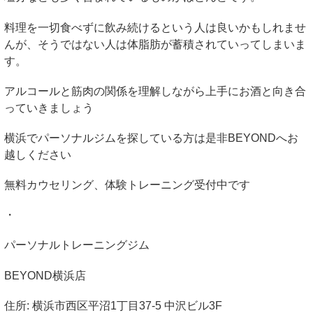
料理を一切食べずに飲み続けるという人は良いかもしれませ
んが、そうではない人は体脂肪が蓄積されていってしまいま
す。
アルコールと筋肉の関係を理解しながら上手にお酒と向き合
っていきましょう
横浜でパーソナルジムを探している方は是非
BEYOND
へお
越しください
無料カウセリング、体験トレーニング受付中です
・
パーソナルトレーニングジム
BEYOND
横浜店
住所
:
横浜市西区平沼
1
丁目
37-5
中沢ビル
3F