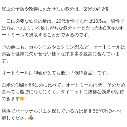
貧血の予防や改善に欠かせない鉄分は、玄米の約
2
倍
一日に必要な鉄分の量は、
20
代女性であれば
10.5
㎎、男性で
は
7
㎎。つまり、不足しがちな鉄分を一日たった約
200g
のオ
ートミールで摂取することができるのです。
その他にも、カルシウムやビタミン
B1
など、オートミールは
美容と健康に欠かせない様々な栄養素を豊富に含んでいま
す。
オートミールは
GI
値がとても低い「低
GI
食品」です。
白米の
GI
値が
88
なのに比べて、オートミールは
55
。そのため
食べても脂肪になりにくく、ダイエットに抜群な効果が期待
できます
横浜でパーソナルジムを探している方は是非
BEYOND
へお
越しください