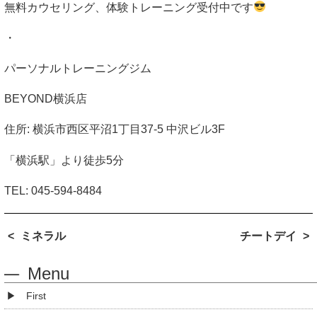
無料カウセリング、体験トレーニング受付中です
・
パーソナルトレーニングジム
BEYOND
横浜店
住所
:
横浜市西区平沼
1
丁目
37-5
中沢ビル
3F
「横浜駅」より徒歩
5
分
TEL:
045-594-8484
ミネラル
チートデイ
Menu
First