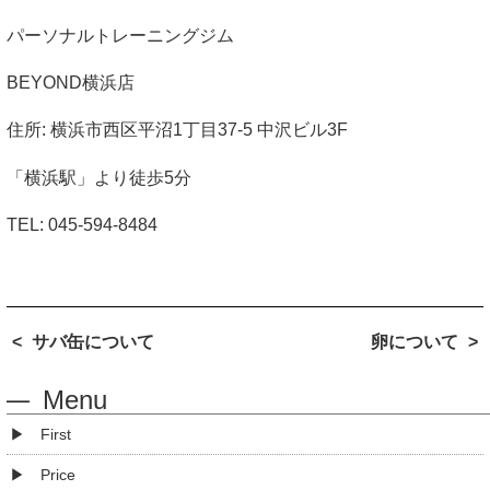
パーソナルトレーニングジム
BEYOND
横浜店
住所
:
横浜市西区平沼
1
丁目
37-5
中沢ビル
3F
「横浜駅」より徒歩
5
分
TEL: 045-594-8484
サバ缶について
卵について
Menu
First
Price