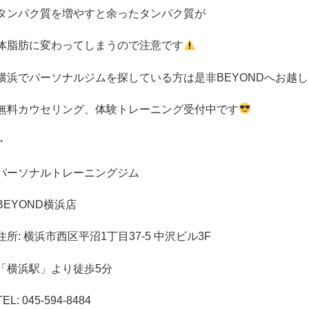
タンパク質を増やすと余ったタンパク質が
体脂肪に変わってしまうので注意です
横浜でパーソナルジムを探している方は是非
BEYOND
へお越し
無料カウセリング、体験トレーニング受付中です
・
パーソナルトレーニングジム
BEYOND
横浜店
住所
:
横浜市西区平沼
1
丁目
37-5
中沢ビル
3F
「横浜駅」より徒歩
5
分
TEL:
045-594-8484