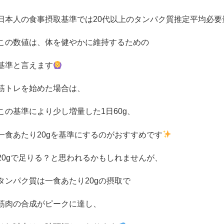
日本人の食事摂取基準では
20
代以上のタンパク質推定平均必要
この数値は、体を健やかに維持するための
基準と言えます
筋トレを始めた場合は、
この基準により少し増量した
1
日
60g
、
一食あたり
20g
を基準にするのがおすすめです
20g
で足りる？と思われるかもしれませんが、
タンパク質は一食あたり
20g
の摂取で
筋肉の合成がピークに達し、