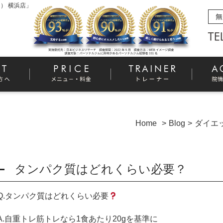
） 横浜店」
Home
Blog
ダイエ
タンパク質はどれくらい必要？
Q.
タンパク質はどれくらい必要
A.
自重トレ筋トレなら
1
食あたり
20g
を基準に