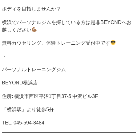
ボディを目指しませんか？
横浜でパーソナルジムを探している方は是非
BEYOND
へお
越しください
無料カウセリング、体験トレーニング受付中です
・
パーソナルトレーニングジム
BEYOND
横浜店
住所
:
横浜市西区平沼
1
丁目
37-5
中沢ビル
3F
「横浜駅」より徒歩
5
分
TEL: 045-594-8484