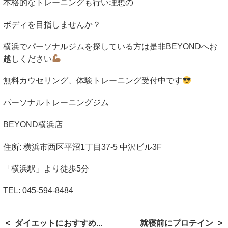
本格的なトレーニングも行い理想の
ボディを目指しませんか？
横浜でパーソナルジムを探している方は是非
BEYOND
へお
越しください
無料カウセリング、体験トレーニング受付中です
パーソナルトレーニングジム
BEYOND
横浜店
住所
:
横浜市西区平沼
1
丁目
37-5
中沢ビル
3F
「横浜駅」より徒歩
5
分
TEL:
045-594-8484
ダイエットにおすすめ...
就寝前にプロテイン