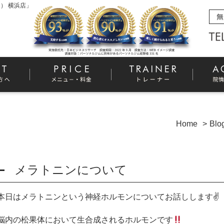
） 横浜店」
Home
Blo
メラトニンについて
本日はメラトニンという神経ホルモンについてお話しします
✌️
脳内の松果体において生合成されるホルモンです