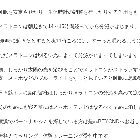
睡眠を安定させたり、生体時計の調整を行ったりする作用をも
メラトニンは朝起きて
14
～
15
時間経ってから分泌がはじまり、
朝
6
時に起きたとすると夜
11
時ごろには、すーっと眠れるよう
ただメラトニンは明るい光によって分泌が止まってしまいます
朝、しっかり太陽の光を浴びることでメラトニンがストップす
夜、スマホなどのブルーライトをずっと見ていると睡眠に悪影
日々筋トレに励む皆様はしっかりメラトニンの分泌を高めて疲
そのためにも寝る前にはスマホ・テレビはなるべく早めに消し
横浜でパーソナルジムを探している方は是非
BEYOND
へお越し
無料カウセリング、体験トレーニング受付中です