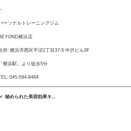
・
パーソナルトレーニングジム
BEYOND
横浜店
住所
:
横浜市西区平沼
1
丁目
37-5
中沢ビル
3F
「横浜駅」より徒歩
5
分
TEL:
045-594-8484
秘められた美容効果キ...