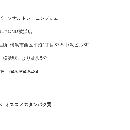
パーソナルトレーニングジム
BEYOND
横浜店
住所
:
横浜市西区平沼
1
丁目
37-5
中沢ビル
3F
「横浜駅」より徒歩
5
分
TEL: 045-594-8484
オススメのタンパク質...