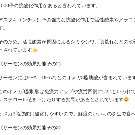
1000
倍の抗酸化作用があると言われています。
アスタキサンチンはその強力な抗酸化作用で活性酸素やメラニ
す。
そのため、活性酸素が原因によるシミやシワ、肌荒れなどの改
とされています
《サーモンの効果効能その
2
》
サーモンには
EPA
、
DHA
などのオメガ
3
脂肪酸が含まれていま
このオメガ
3
脂肪酸は免疫力アップや疲労回復にいいといわれ
レステロール値を下げたりする効果があるとされています
オメガ
3
脂肪酸は酸化しやすいので、鮮度のいいものを生で食
《サーモンの効果効能その
3
》