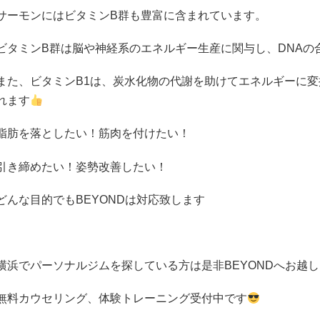
サーモンにはビタミン
B
群も豊富に含まれています。
ビタミン
B
群は脳や神経系のエネルギー生産に関与し、
DNA
の
また、ビタミン
B1
は、炭水化物の代謝を助けてエネルギーに変
れます
脂肪を落としたい！筋肉を付けたい！
引き締めたい！姿勢改善したい！
どんな目的でも
BEYOND
は対応致します
横浜でパーソナルジムを探している方は是非
BEYOND
へお越し
無料カウセリング、体験トレーニング受付中です