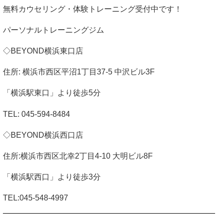
無料カウセリング・体験トレーニング受付中です！
パーソナルトレーニングジム
◇
BEYOND
横浜東口店
住所
:
横浜市西区平沼
1
丁目
37-5
中沢ビル
3F
「横浜駅東口」より徒歩
5
分
TEL: 045-594-8484
◇
BEYOND
横浜西口店
住所
:
横浜市西区北幸
2
丁目
4-10
大明ビル
8F
「横浜駅西口」より徒歩
3
分
TEL:045-548-4997