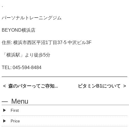
.
パーソナルトレーニングジム
BEYOND
横浜店
住所
:
横浜市西区平沼
1
丁目
37-5
中沢ビル
3F
「横浜駅」より徒歩
5
分
TEL: 045-594-8484
森のバターってご存知...
ビタミンB1について
Menu
First
Price