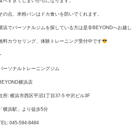
食べすぎてしまいがちになります。
その点、米粉パンはドカ食いを防いでくれます。
横浜でパーソナルジムを探している方は是非
BEYOND
へお越し
無料カウセリング、体験トレーニング受付中です
・
パーソナルトレーニングジム
BEYOND
横浜店
住所
:
横浜市西区平沼
1
丁目
37-5
中沢ビル
3F
「横浜駅」より徒歩
5
分
TEL:
045-594-8484