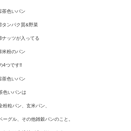
➀
茶色いパン
➁
タンパク質
&
野菜
➂
ナッツが入ってる
➃
米粉のパン
の
4
つです
‼︎
➀
茶色いパン
茶色いパンは
全粉粒パン、玄米パン、
ベーグル、その他雑穀パンのこと。