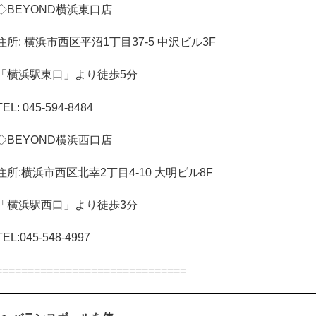
◇
BEYOND
横浜東口店
住所
:
横浜市西区平沼
1
丁目
37-5
中沢ビル
3F
「横浜駅東口」より徒歩
5
分
TEL: 045-594-8484
◇
BEYOND
横浜西口店
住所
:
横浜市西区北幸
2
丁目
4-10
大明ビル
8F
「横浜駅西口」より徒歩
3
分
TEL:045-548-4997
==============================