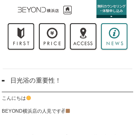
日光浴の重要性！
こんにちは
BEYOND
横浜店の人見です
✌