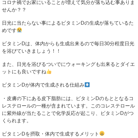
コロナ禍でお家にいることが増えて気分が落ち込む事ありま
せんか？？
日光に当たらない事によるビタミン
D
の生成が落ちているた
めです
ビタミン
D
は、体内からも生成出来るので毎日
30
分程度日光
を浴びていきましょう！！
また、日光を浴びるついでにウォーキングも出来るとダイエ
ットにも良いですね
ビタミン
D
が体内で生成される仕組み
・皮膚の下にある皮下脂肪には、ビタミン
D
のもととなるコ
レステロールの一種が含まれています。このコレステロール
に紫外線が当たることで化学反応が起こり、ビタミン
D
がつ
くられます。
ビタミン
D
を摂取・体内で生成するメリット