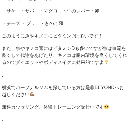
・サケ ・サバ ・マグロ ・牛のレバー・卵
・チーズ ・ブリ ・きのこ類
このように魚やキノコにビタミン
D
は多いです！
また、魚やキノコ類にはビタミン
D
も多いですが魚は血流を
良くして代謝をあげたり、キノコは腸内環境を良くしてくれ
るのでダイエットやボディメイクに効果的ですよ
.
横浜でパーソナルジムを探している方は是非
BEYOND
へお
越しください
無料カウセリング、体験トレーニング受付中です
.