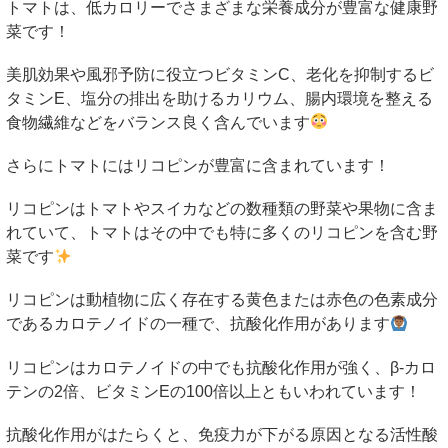
トマトは、低カロリーでさまざまな栄養成分が豊富な健康野
菜です！
美肌効果や風邪予防に役立つビタミン
C
、老化を抑制するビ
タミン
E
、塩分の排出を助けるカリウム、腸内環境を整える
食物繊維などをバランス良く含んでいます
さらにトマトにはリコピンが豊富に含まれています！
リコピンはトマトやスイカなどの数種類の野菜や果物に含ま
れていて、トマトはその中でも特に多くのリコピンを含む野
菜です
リコピンは動植物に広く存在する黄色または赤色の色素成分
であるカロテノイドの一種で、抗酸化作用があります
リコピンはカロテノイドの中でも抗酸化作用が強く、
β-
カロ
テンの
2
倍、ビタミン
E
の
100
倍以上ともいわれています！
抗酸化作用がはたらくと、免疫力が下がる原因となる活性酸