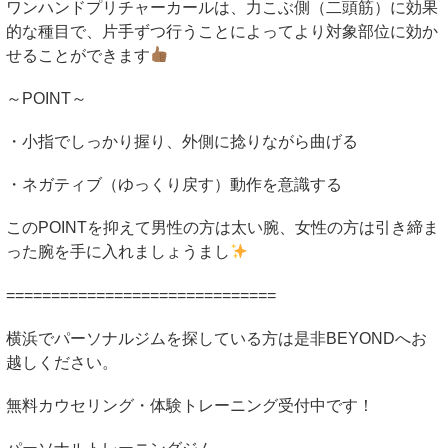
ワンハンドプリチャーカールは、力こぶ側（二頭筋）に効果
的な種目で、片手ずつ行うことによってより対象部位に効か
せることができます
～
POINT
～
・小指でしっかり握り、外側に捻りながら曲げる
・ネガティブ（ゆっくり戻す）動作を意識する
この
POINT
を抑えて男性の方は太い腕、女性の方は引き締ま
った腕を手に入れましょうまし
==============================
横浜でパーソナルジムを探している方は是非
BEYOND
へお
越しください。
無料カウセリング・体験トレーニング受付中です！