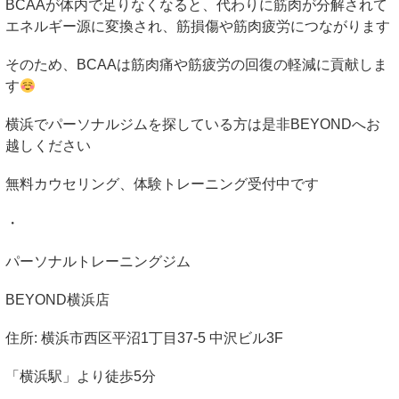
BCAA
が体内で足りなくなると、代わりに筋肉が分解されて
エネルギー源に変換され、筋損傷や筋肉疲労につながります
そのため、
BCAA
は筋肉痛や筋疲労の回復の軽減に貢献しま
す
横浜でパーソナルジムを探している方は是非
BEYOND
へお
越しください
無料カウセリング、体験トレーニング受付中です
・
パーソナルトレーニングジム
BEYOND
横浜店
住所
:
横浜市西区平沼
1
丁目
37-5
中沢ビル
3F
「横浜駅」より徒歩
5
分