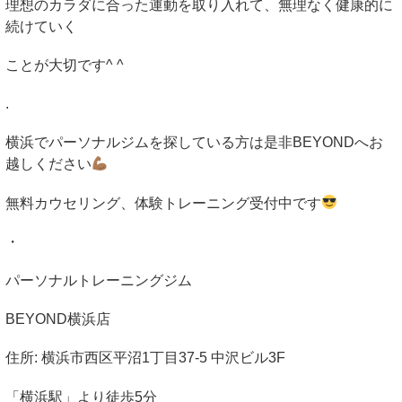
理想のカラダに合った運動を取り入れて、無理なく健康的に
続けていく
ことが大切です
^ ^
.
横浜でパーソナルジムを探している方は是非
BEYOND
へお
越しください
無料カウセリング、体験トレーニング受付中です
・
パーソナルトレーニングジム
BEYOND
横浜店
住所
:
横浜市西区平沼
1
丁目
37-5
中沢ビル
3F
「横浜駅」より徒歩
5
分