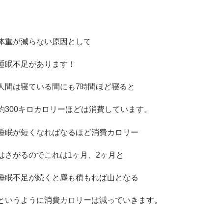
体重が減らない原因として
睡眠不足があります！
人間は寝ている間にも
7
時間ほど寝ると
約
300
キロカロリーほどは消費しています。
睡眠が短くなればなるほど消費カロリー
はさがるのでこれは
1
ヶ月、
2
ヶ月と
睡眠不足が続くと塵も積もれば山となる
というように消費カロリーは減っていきます。