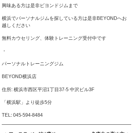
興味ある方は是非ビヨンドジムまで
横浜でパーソナルジムを探している方は是非
BEYOND
へお
越しください
無料カウセリング、体験トレーニング受付中です
・
パーソナルトレーニングジム
BEYOND
横浜店
住所
:
横浜市西区平沼
1
丁目
37-5
中沢ビル
3F
「横浜駅」より徒歩
5
分
TEL: 045-594-8484