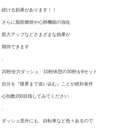
続ける効果があります！！
さらに脂肪燃焼や心肺機能の強化
筋力アップなどさまざまな効果が
期待できます
.
20
秒全力ダッシュ
10
秒休憩の
30
秒を
8
セット
自分を『限界まで追い込む』ことが絶対条件
心拍数
200
目指してみてください
.
ダッシュ意外にも、自転車など色々あるので