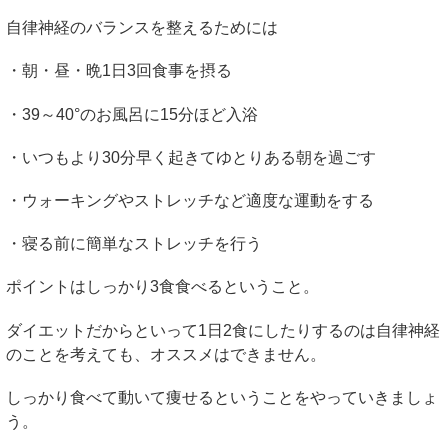
自律神経のバランスを整えるためには
・朝・昼・晩
1
日
3
回食事を摂る
・
39
～
40°
のお風呂に
15
分ほど入浴
・いつもより
30
分早く起きてゆとりある朝を過ごす
・ウォーキングやストレッチなど適度な運動をする
・寝る前に簡単なストレッチを行う
ポイントはしっかり
3
食食べるということ。
ダイエットだからといって
1
日
2
食にしたりするのは自律神経
のことを考えても、オススメはできません。
しっかり食べて動いて痩せるということをやっていきましょ
う。