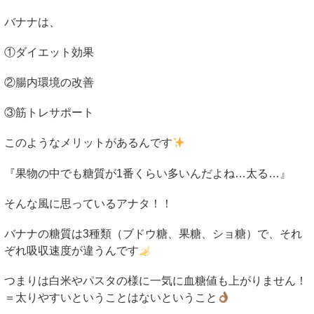
バナナは、
①ダイエット効果
②腸内環境の改善
③筋トレサポート
このようなメリットがあるんです
『果物の中でも糖質が
1
番くらい多いんだよね
…
太る
…
』
そんな風に思っているアナタ！！
バナナの糖質は
3
種類（ブドウ糖、果糖、ショ糖）で、それ
ぞれ吸収速度が違うんです
つまりは白米やパスタの様に一気に血糖値も上がりません！
＝太りやすいということはないということ