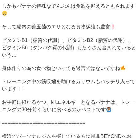
しかもバナナの特殊なでんぷんは食欲を抑えるともされます
そして腸内の善玉菌のエサとなる食物繊維も豊富
ビタミン
B1
（糖質の代謝）、ビタミン
B2
（脂質の代謝）、
ビタミン
B6
（タンパク質の代謝）もたくさん含まれていると
いう
…
身体作りの為の食べ物といっても過言ではないですね
トレーニング中の筋収縮を助けるカリウムもバッチリ入って
います！！
お手軽に摂れるかつ、即エネルギーとなるバナナは、トレー
ニングの
30
分前くらいに食べるのがベストです
==============================
横浜でパーソナルジムを探している方は是非
BEYOND
へお