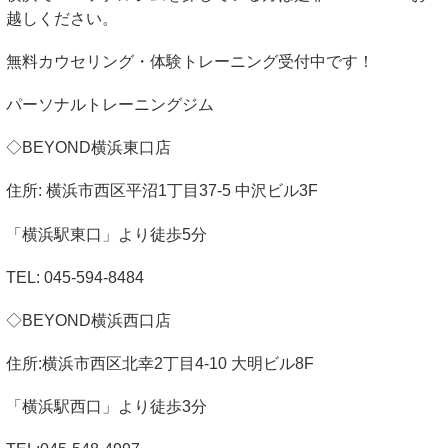
越しください。
無料カウセリング・体験トレーニング受付中です！
パーソナルトレーニングジム
◇
BEYOND
横浜東口店
住所
:
横浜市西区平沼
1
丁目
37-5
中沢ビル
3F
「横浜駅東口」より徒歩
5
分
TEL: 045-594-8484
◇
BEYOND
横浜西口店
住所
:
横浜市西区北幸
2
丁目
4-10
大明ビル
8F
「横浜駅西口」より徒歩
3
分