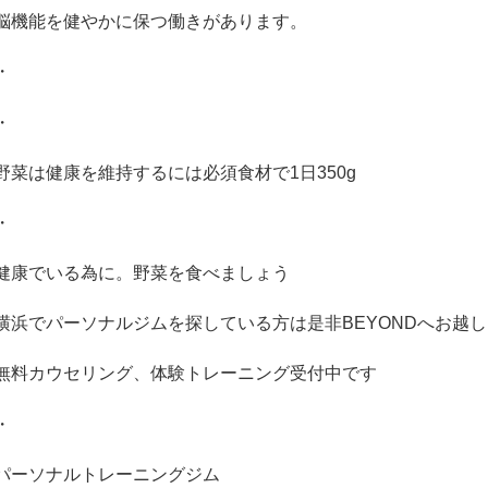
脳機能を健やかに保つ働きがあります。
・
・
野菜は健康を維持するには必須食材で
1
日
350g
・
健康でいる為に。野菜を食べましょう
横浜でパーソナルジムを探している方は是非
BEYOND
へお越し
無料カウセリング、体験トレーニング受付中です
・
パーソナルトレーニングジム