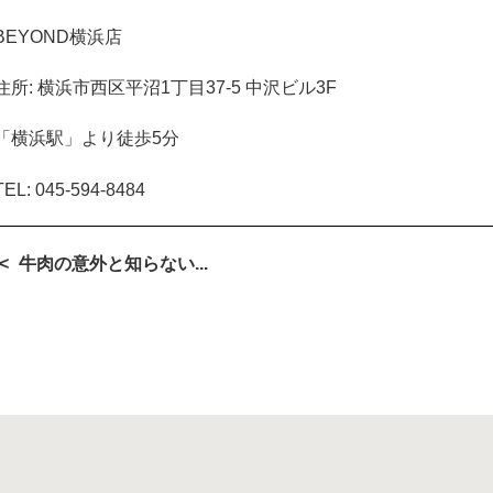
BEYOND
横浜店
住所
:
横浜市西区平沼
1
丁目
37-5
中沢ビル
3F
「横浜駅」より徒歩
5
分
TEL: 045-594-8484
牛肉の意外と知らない...