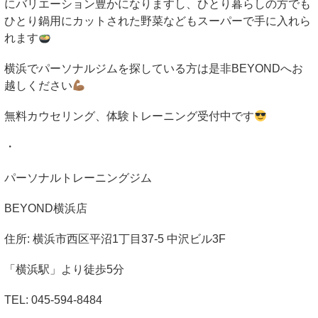
にバリエーション豊かになりますし、ひとり暮らしの方でも
ひとり鍋用にカットされた野菜などもスーパーで手に入れら
れます
横浜でパーソナルジムを探している方は是非
BEYOND
へお
越しください
無料カウセリング、体験トレーニング受付中です
・
パーソナルトレーニングジム
BEYOND
横浜店
住所
:
横浜市西区平沼
1
丁目
37-5
中沢ビル
3F
「横浜駅」より徒歩
5
分
TEL:
045-594-8484