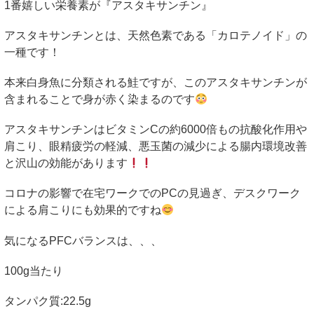
1
番嬉しい栄養素が『アスタキサンチン』
アスタキサンチンとは、天然色素である「カロテノイド」の
一種です！
本来白身魚に分類される鮭ですが、このアスタキサンチンが
含まれることで身が赤く染まるのです
アスタキサンチンはビタミン
C
の約
6000
倍もの抗酸化作用や
肩こり、眼精疲労の軽減、悪玉菌の減少による腸内環境改善
と沢山の効能があります
コロナの影響で在宅ワークでの
PC
の見過ぎ、デスクワーク
による肩こりにも効果的ですね
気になる
PFC
バランスは、、、
100g
当たり
タンパク質
:22.5g