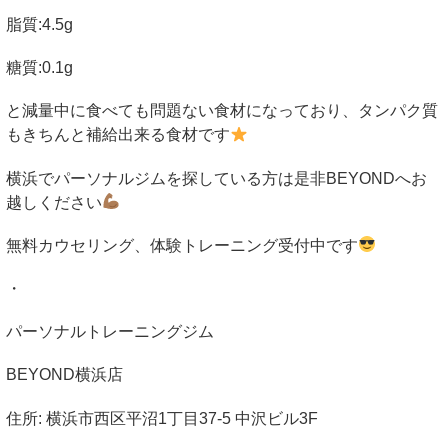
脂質
:4.5g
糖質
:0.1g
と減量中に食べても問題ない食材になっており、タンパク質
もきちんと補給出来る食材です
横浜でパーソナルジムを探している方は是非
BEYOND
へお
越しください
無料カウセリング、体験トレーニング受付中です
・
パーソナルトレーニングジム
BEYOND
横浜店
住所
:
横浜市西区平沼
1
丁目
37-5
中沢ビル
3F