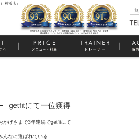
） 横浜店」
getfitにて一位獲得
おかげさまで
3
年連続で
getfit
にて
みんなに選ばれている