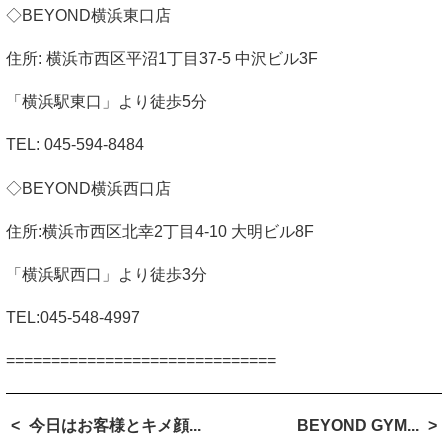
◇
BEYOND
横浜東口店
住所
:
横浜市西区平沼
1
丁目
37-5
中沢ビル
3F
「横浜駅東口」より徒歩
5
分
TEL: 045-594-8484
◇
BEYOND
横浜西口店
住所
:
横浜市西区北幸
2
丁目
4-10
大明ビル
8F
「横浜駅西口」より徒歩
3
分
TEL:045-548-4997
==============================
今日はお客様とキメ顔...
BEYOND GYM...