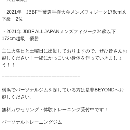
・
2021
年
JBBF
千葉選手権大会メンズフィジーク
176cm
以
下級
2
位
・
2021
年
JBBF ALL JAPAN
メンズフィジーク
24
歳以下
172cm
超級 優勝
主に火曜日と土曜日に出勤しておりますので、ぜひ皆さんお
越しください！一緒にかっこいい身体を作っていきましょ
う！！
==============================
横浜でパーソナルジムを探している方は是非
BEYOND
へお
越しください。
無料カウセリング・体験トレーニング受付中です！
パーソナルトレーニングジム