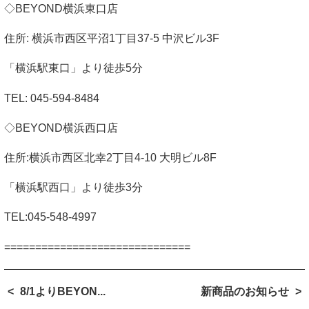
◇
BEYOND
横浜東口店
住所
:
横浜市西区平沼
1
丁目
37-5
中沢ビル
3F
「横浜駅東口」より徒歩
5
分
TEL: 045-594-8484
◇
BEYOND
横浜西口店
住所
:
横浜市西区北幸
2
丁目
4-10
大明ビル
8F
「横浜駅西口」より徒歩
3
分
TEL:045-548-4997
==============================
8/1よりBEYON...
新商品のお知らせ