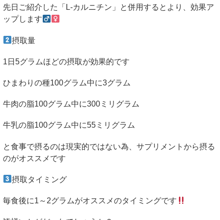
先日ご紹介した「
L-
カルニチン」と併用するとより、効果ア
ップします
摂取量
1
日
5
グラムほどの摂取が効果的です
ひまわりの種
100
グラム中に
3
グラム
牛肉の脂
100
グラム中に
300
ミリグラム
牛乳の脂
100
グラム中に
55
ミリグラム
と食事で摂るのは現実的ではない為、サプリメントから摂る
のがオススメです
摂取タイミング
毎食後に
1
～
2
グラムがオススメのタイミングです