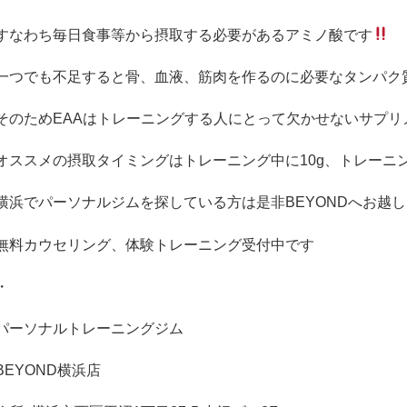
すなわち毎日食事等から摂取する必要があるアミノ酸です
一つでも不足すると骨、血液、筋肉を作るのに必要なタンパク
そのため
EAA
はトレーニングする人にとって欠かせないサプリ
オススメの摂取タイミングはトレーニング中に
10g
、トレーニ
横浜でパーソナルジムを探している方は是非
BEYOND
へお越し
無料カウセリング、体験トレーニング受付中です
・
パーソナルトレーニングジム
BEYOND
横浜店