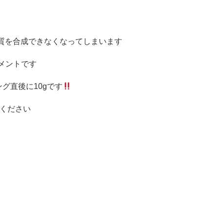
質を合成できなくなってしまいます
メントです
ング直後に
10g
です
ください