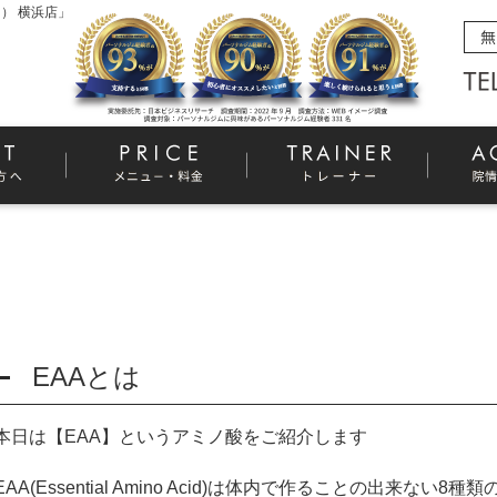
） 横浜店」
EAAとは
本日は【
EAA
】というアミノ酸をご紹介します
EAA
(
Essential Amino Acid
)は体内で作ることの出来ない
8
種類