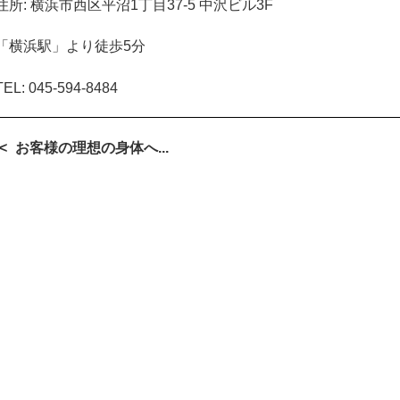
住所
:
横浜市西区平沼
1
丁目
37-5
中沢ビル
3F
「横浜駅」より徒歩
5
分
TEL:
045-594-8484
お客様の理想の身体へ...