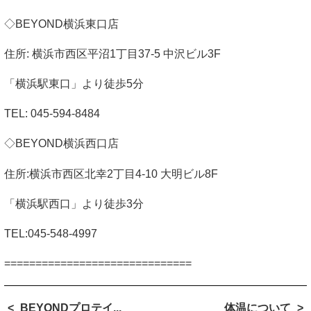
◇
BEYOND
横浜東口店
住所
:
横浜市西区平沼
1
丁目
37-5
中沢ビル
3F
「横浜駅東口」より徒歩
5
分
TEL: 045-594-8484
◇
BEYOND
横浜西口店
住所
:
横浜市西区北幸
2
丁目
4-10
大明ビル
8F
「横浜駅西口」より徒歩
3
分
TEL:045-548-4997
==============================
BEYONDプロテイ...
体温について